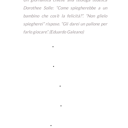
Dorothee Solle: “Come spiegherebbe a un
bambino che cos'è la felicità?”. “Non glielo
spiegherei” rispose. “Gli darei un pallone per
farlo giocare”. (Eduardo Galeano)
I Nostri Servizi
Il Nostro Team
Relatori
Gallery
Rassegna Stampa