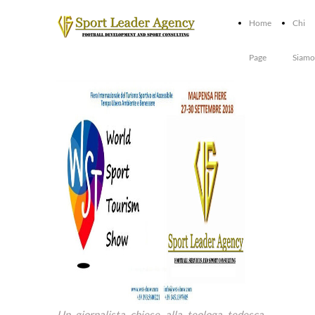
Home
Chi
Page
Siamo
Un giornalista chiese alla teologa tedesca